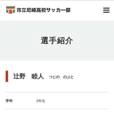
選手紹介
辻野 睦人
つじの のぶと
学年
2年生