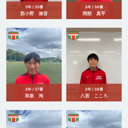
3年 / 35番
3年 / 36番
西小野 湊音
岡部 真平
3年 / 37番
3年 / 38番
和泉 洵
八若 こころ