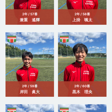
2年 / 57番
2年 / 58番
兼重 遙輝
上掛 颯太
2年 / 59番
2年 / 60番
岸田 眞大
黒木 理央