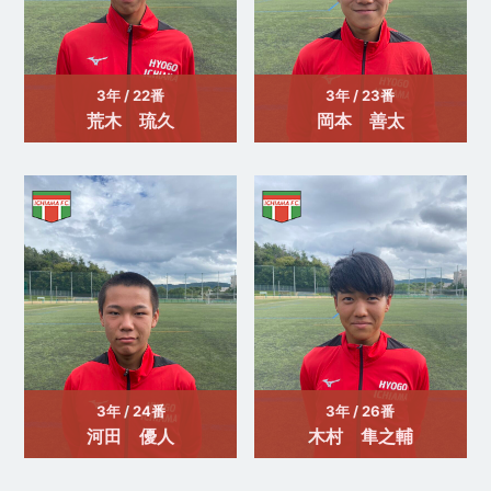
3年 / 22番
3年 / 23番
荒木 琉久
岡本 善太
3年 / 24番
3年 / 26番
河田 優人
木村 隼之輔