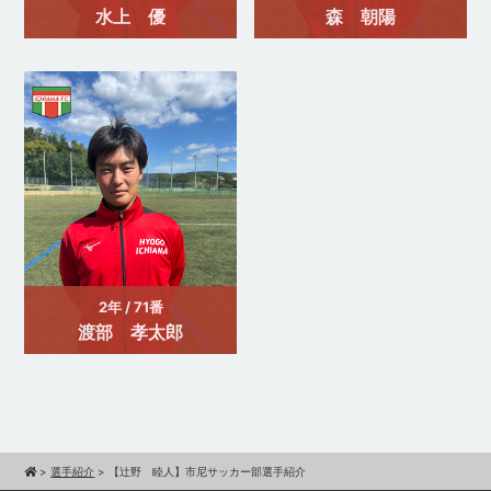
水上 優
森 朝陽
2年 / 71番
渡部 孝太郎
>
選手紹介
>
【辻野 睦人】市尼サッカー部選手紹介