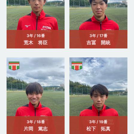
3年 / 16番
3年 / 17番
荒木 将臣
吉冨 開統
3年 / 18番
3年 / 19番
片岡 篤志
松下 拓真