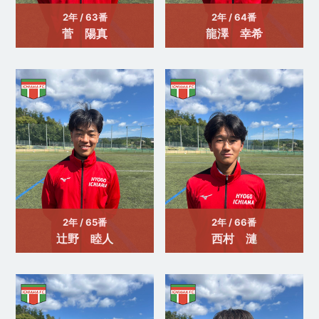
2年 / 63番
2年 / 64番
菅 陽真
龍澤 幸希
2年 / 65番
2年 / 66番
辻野 睦人
西村 漣