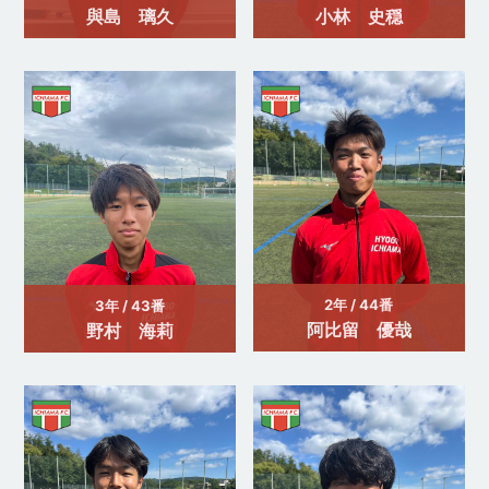
與島 璃久
小林 史穏
2年 / 44番
3年 / 43番
阿比留 優哉
野村 海莉