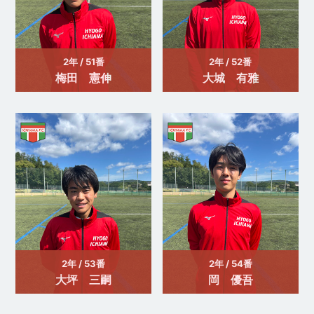
2年 / 51番
2年 / 52番
梅田 憲伸
大城 有雅
2年 / 53番
2年 / 54番
大坪 三嗣
岡 優吾