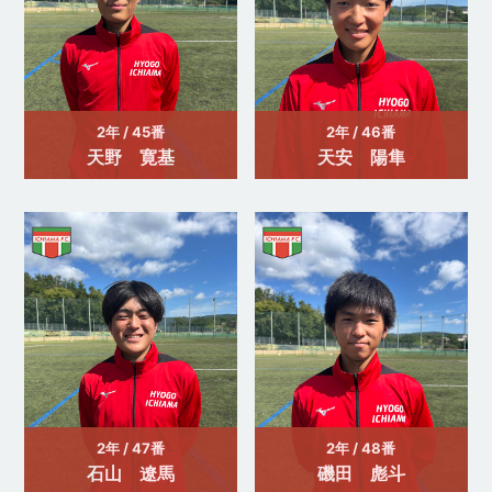
2年 / 45番
2年 / 46番
天野 寛基
天安 陽隼
2年 / 47番
2年 / 48番
石山 遼馬
磯田 彪斗