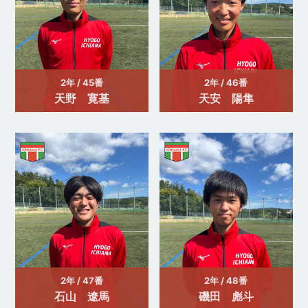
2年 / 45番
2年 / 46番
天野 寛基
天安 陽隼
2年 / 47番
2年 / 48番
石山 遼馬
磯田 彪斗