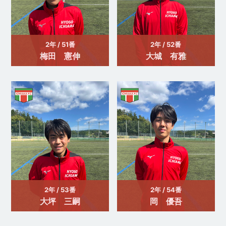
2年 / 51番
2年 / 52番
梅田 憲伸
大城 有雅
2年 / 53番
2年 / 54番
大坪 三嗣
岡 優吾