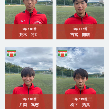
3年 / 16番
3年 / 17番
荒木 将臣
吉冨 開統
3年 / 18番
3年 / 19番
片岡 篤志
松下 拓真