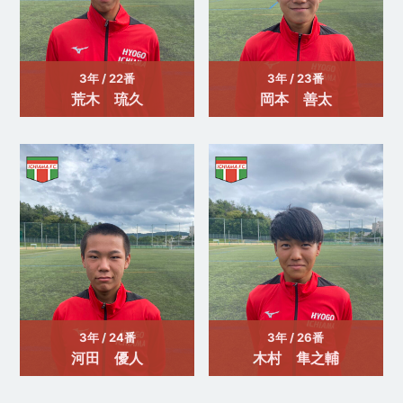
3年 / 22番
3年 / 23番
荒木 琉久
岡本 善太
3年 / 24番
3年 / 26番
河田 優人
木村 隼之輔