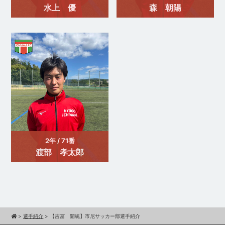
水上 優
森 朝陽
2年 / 71番
渡部 孝太郎
>
選手紹介
>
【吉冨 開統】市尼サッカー部選手紹介