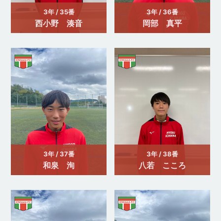
3年 / 35番
3年 / 36番
西小野 湊音
岡部 真平
3年 / 37番
3年 / 38番
和泉 洵
八若 こころ