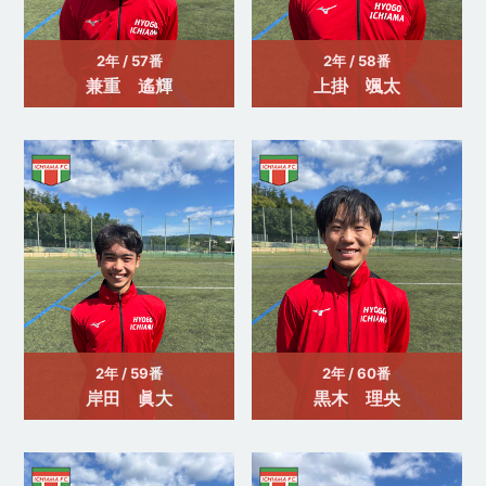
2年 / 57番
2年 / 58番
兼重 遙輝
上掛 颯太
2年 / 59番
2年 / 60番
岸田 眞大
黒木 理央