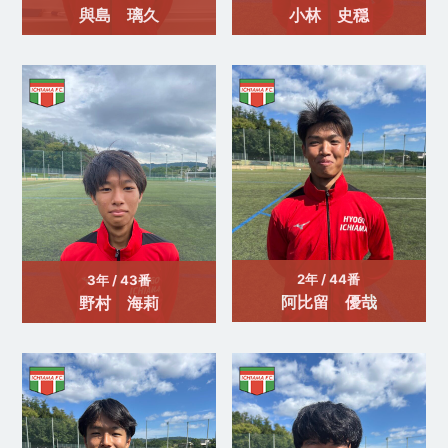
與島 璃久
小林 史穏
2年 / 44番
3年 / 43番
阿比留 優哉
野村 海莉