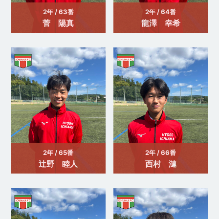
2年 / 63番
2年 / 64番
菅 陽真
龍澤 幸希
2年 / 65番
2年 / 66番
辻野 睦人
西村 漣