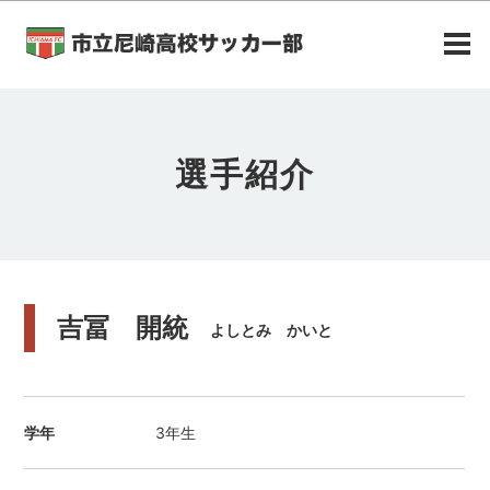
選手紹介
吉冨 開統
よしとみ かいと
学年
3年生