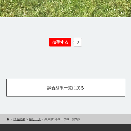
拍手する
0
試合結果一覧に戻る
>
試合結果
>
県リーグ
>
兵庫県1部リーグ戦 第9節