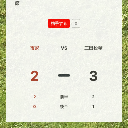
節
拍手する
0
市尼
VS
三田松聖
2
3
2
前半
2
0
後半
1