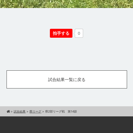
拍手する
0
試合結果一覧に戻る
>
試合結果
>
県リーグ
>
県2部リーグ戦 第14節