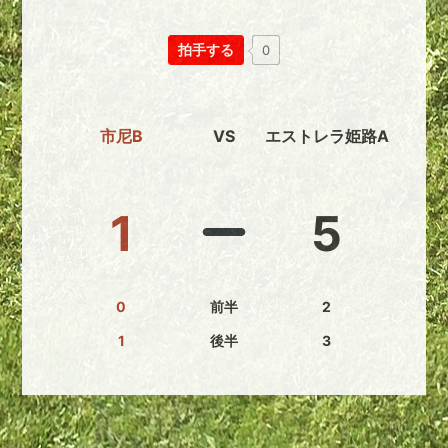
拍手する
0
市尼B
VS
エストレラ姫路A
1
5
0
前半
2
1
後半
3