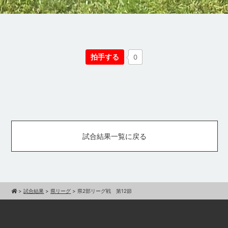
拍手する
0
試合結果一覧に戻る
>
試合結果
>
県リーグ
>
県2部リーグ戦 第12節