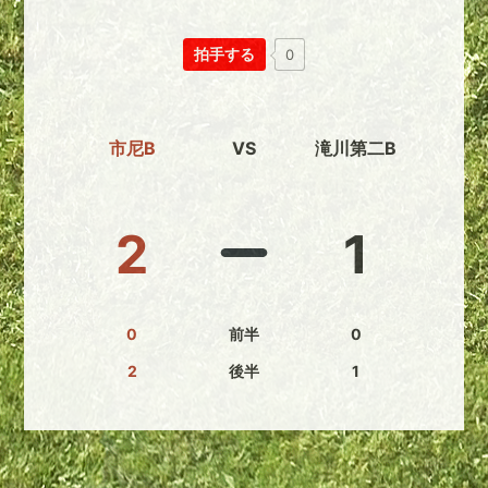
拍手する
0
市尼B
VS
滝川第二B
2
1
0
前半
0
2
後半
1