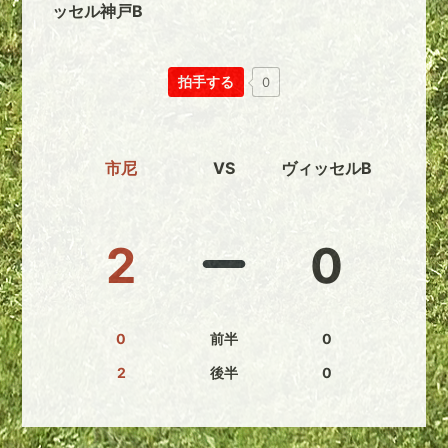
ッセル神戸B
拍手する
0
市尼
VS
ヴィッセルB
2
0
0
前半
0
2
後半
0