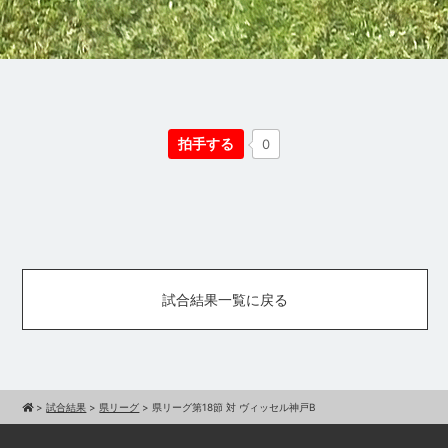
拍手する
0
試合結果一覧に戻る
>
試合結果
>
県リーグ
>
県リーグ第18節 対 ヴィッセル神戸B