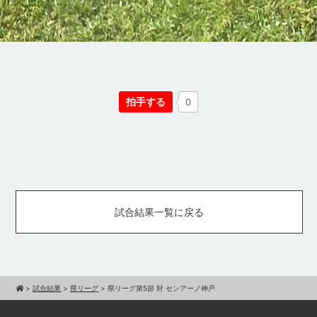
拍手する
0
試合結果一覧に戻る
>
試合結果
>
県リーグ
>
県リーグ第5節 対 センアーノ神戸