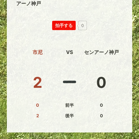
アーノ神戸
拍手する
0
市尼
VS
センアーノ神戸
2
0
0
前半
0
2
後半
0