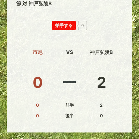
節 対 神戸弘陵B
拍手する
0
市尼
VS
神戸弘陵B
0
2
0
前半
2
0
後半
0