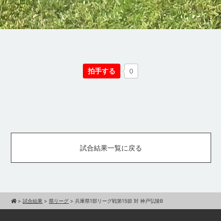
拍手する
0
試合結果一覧に戻る
>
試合結果
>
県リーグ
>
兵庫県1部リーグ戦第15節 対 神戸弘陵B