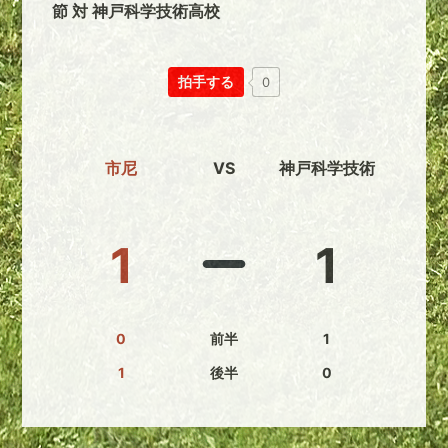
節 対 神戸科学技術高校
拍手する
0
市尼
VS
神戸科学技術
1
1
0
前半
1
1
後半
0