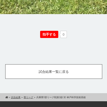
拍手する
0
試合結果一覧に戻る
>
試合結果
>
県リーグ
>
兵庫県1部リーグ戦第3節 対 神戸科学技術高校