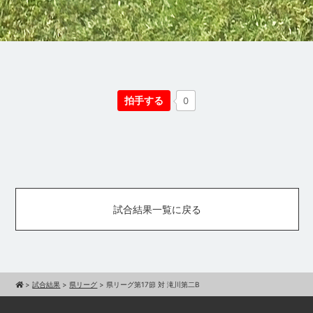
拍手する
0
試合結果一覧に戻る
>
試合結果
>
県リーグ
>
県リーグ第17節 対 滝川第二B