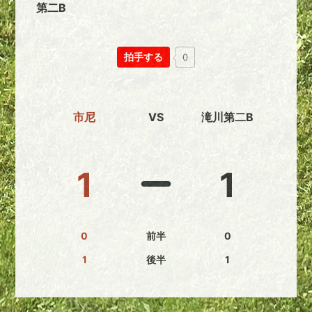
第二B
拍手する
0
市尼
VS
滝川第二B
1
1
0
前半
0
1
後半
1