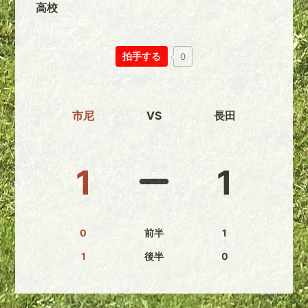
高校
拍手する
0
市尼
VS
長田
1
1
0
前半
1
1
後半
0