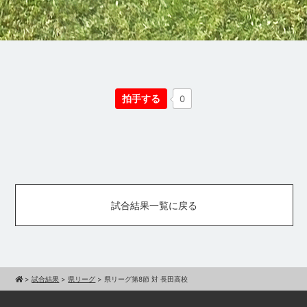
拍手する
0
試合結果一覧に戻る
>
試合結果
>
県リーグ
>
県リーグ第8節 対 長田高校