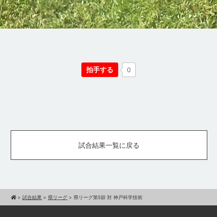
拍手する
0
試合結果一覧に戻る
>
試合結果
>
県リーグ
>
県リーグ第5節 対 神戸科学技術