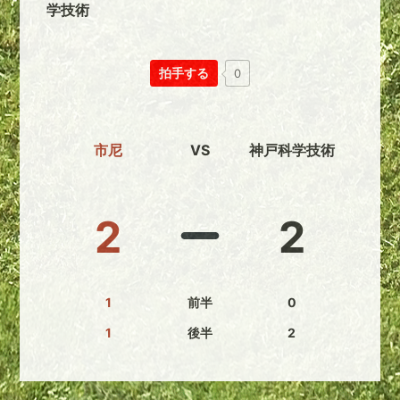
学技術
拍手する
0
市尼
VS
神戸科学技術
2
2
1
前半
0
1
後半
2